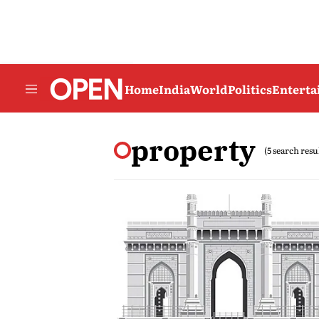
Home
India
World
Politics
Entert
property
(5 search resu