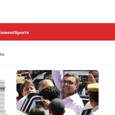
ainment
Sports
lts)