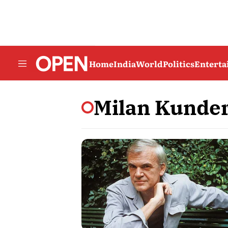
Home
India
World
Politics
Entert
Milan Kunde