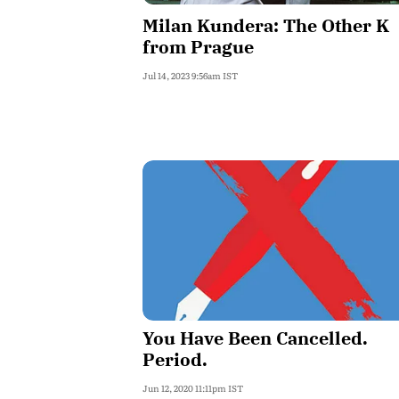
Milan Kundera: The Other K
from Prague
Jul 14, 2023 9:56am IST
You Have Been Cancelled.
Period.
Jun 12, 2020 11:11pm IST