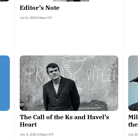
Editor’s Note
Jul 10, 2023 6:19am IST
The Call of the Ks and Havel’s
Mil
Heart
the
Jan 11, 2020 2:53pm IST
Jun 25