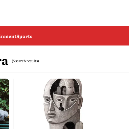
ainment
Sports
ra
(5 search results)