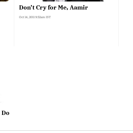
Don’t Cry for Me, Aamir
Oct 14, 2011 9:52am IST
 Do