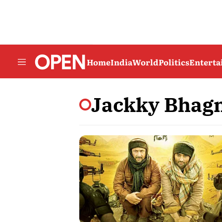
Home
India
World
Politics
Entert
Jackky Bhag