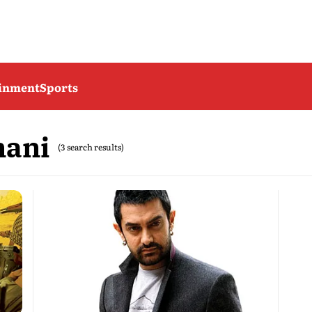
ainment
Sports
nani
(3 search results)