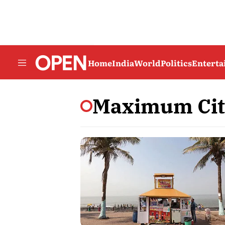
Home
India
World
Politics
Entert
Maximum Cit