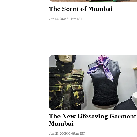
The Scent of Mumbai
Jan 14, 2022 8:11am IST
The New Lifesaving Garment
Mumbai
Jun 26, 2009 10:06am IST