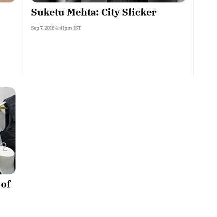
Suketu Mehta: City Slicker
Sep 7, 2016 4:41pm IST
 of